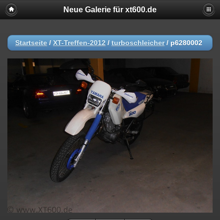
Neue Galerie für xt600.de
Startseite
/
XT-Treffen-2012
/
turboschleicher
/
p6280002