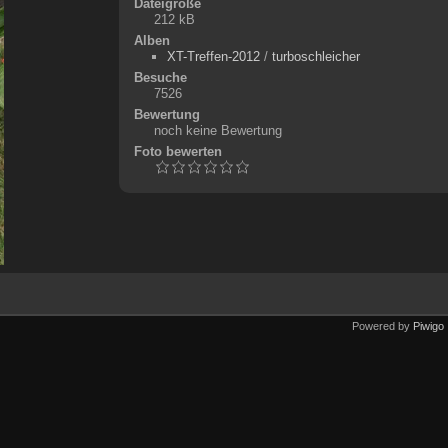
Dateigröße
212 kB
Alben
XT-Treffen-2012
/
turboschleicher
Besuche
7526
Bewertung
noch keine Bewertung
Foto bewerten
Powered by
Piwigo