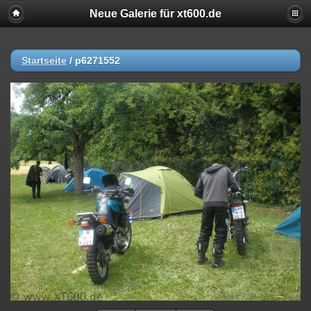
Neue Galerie für xt600.de
Startseite
/
p6271552