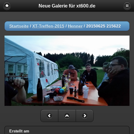
Neue Galerie für xt600.de
Startseite
/
XT-Treffen-2015
/
Henner
/
20150625 215622
Erstellt am