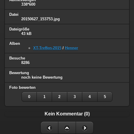
338*600
Datei
20150627_153753.jpg
Dateigröße
43 kB
Alben
XT-Treffen-2015
/
Henner
Besuche
8286
Bewertung
noch keine Bewertung
Foto bewerten
0
1
2
3
4
5
Kein Kommentar (0)