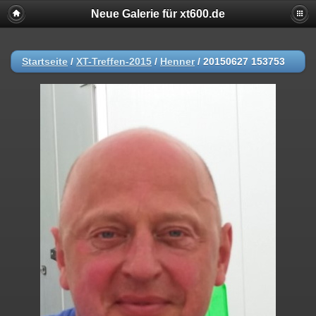
Neue Galerie für xt600.de
Startseite
/
XT-Treffen-2015
/
Henner
/
20150627 153753