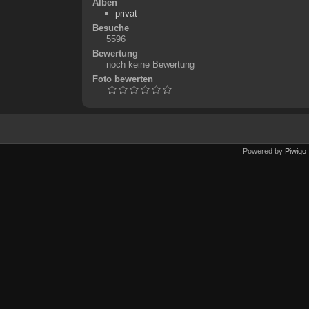
Alben
privat
Besuche
5596
Bewertung
noch keine Bewertung
Foto bewerten
Powered by
Piwigo