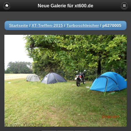
Neue Galerie für xt600.de
Startseite
/
XT-Treffen-2015
/
Turboschleicher
/
p6270005