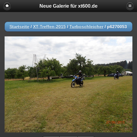
Neue Galerie für xt600.de
Startseite
/
XT-Treffen-2015
/
Turboschleicher
/
p6270053