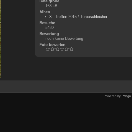
Dateigröße
168 kB
Alben
XT-Treffen-2015
/
Turboschleicher
Besuche
5480
Bewertung
noch keine Bewertung
Foto bewerten
Powered by
Piwigo