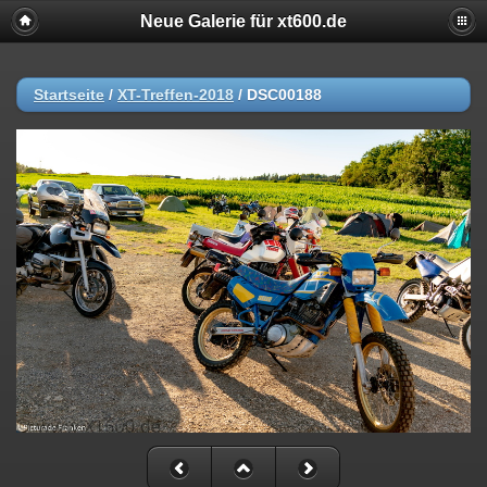
Neue Galerie für xt600.de
Startseite
/
XT-Treffen-2018
/
DSC00188