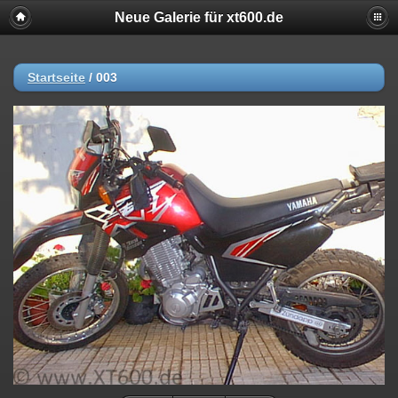
Neue Galerie für xt600.de
Startseite
/
003