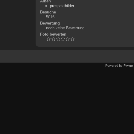
Alben
prospektbilder
Besuche
5016
Bewertung
noch keine Bewertung
Foto bewerten
Powered by
Piwigo