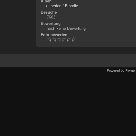
Alben
serien
/
Blondie
Besuche
7603
Bewertung
noch keine Bewertung
Foto bewerten
Powered by
Piwigo