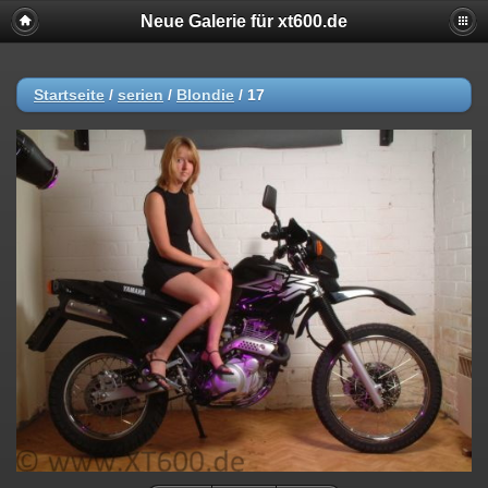
Neue Galerie für xt600.de
Startseite
/
serien
/
Blondie
/
17