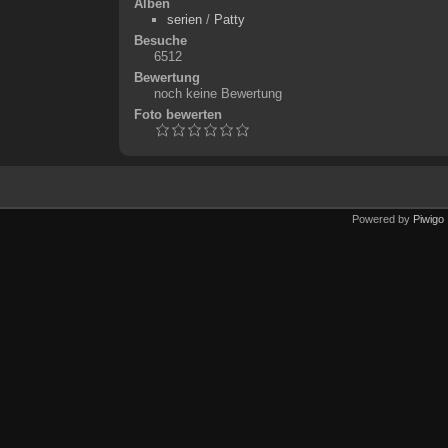
Alben
serien
/
Patty
Besuche
6512
Bewertung
noch keine Bewertung
Foto bewerten
Powered by
Piwigo