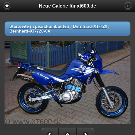
Neue Galerie für xt600.de
Startseite
/
spezial-umbauten
/
Bernhard-XT-720
/
Bernhard-XT-720-04