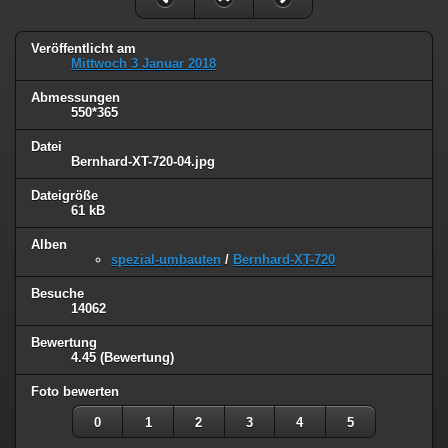
Veröffentlicht am
Mittwoch 3 Januar 2018
Abmessungen
550*365
Datei
Bernhard-XT-720-04.jpg
Dateigröße
61 kB
Alben
spezial-umbauten
/
Bernhard-XT-720
Besuche
14062
Bewertung
4.45
(Bewertung)
Foto bewerten
0
1
2
3
4
5