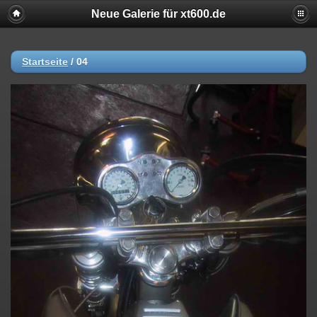
Neue Galerie für xt600.de
Startseite
/
04