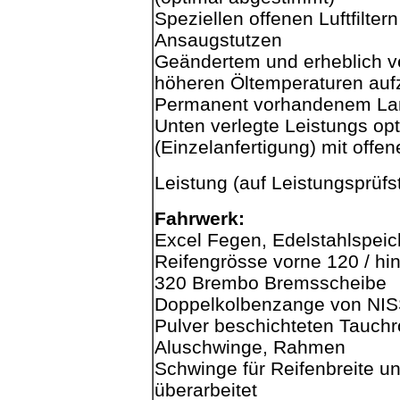
Speziellen offenen Luftfilte
Ansaugstutzen
Geändertem und erheblich ve
höheren Öltemperaturen auf
Permanent vorhandenem L
Unten verlegte Leistungs opt
(Einzelanfertigung) mit off
Leistung (auf Leistungsprüf
Fahrwerk:
Excel Fegen, Edelstahlspei
Reifengrösse vorne 120 / hi
320 Brembo Bremsscheibe
Doppelkolbenzange von NISS
Pulver beschichteten Tauchr
Aluschwinge, Rahmen
Schwinge für Reifenbreite 
überarbeitet