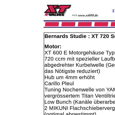
X
<<< www.xt600.de
Bernards Studie : XT 720 
Motor:
XT 600 E Motorgehäuse Typ 
720 ccm mit spezieller Lauf
abgedrehter Kurbelwelle (Ge
das Nötigste reduziert)
Hub um 4mm erhöht
Carillo Pleul
Tuning Nochenwelle von Y
vergrössertem Titan Ventiltri
Low Bunch (Kanäle überarbei
2 MIKUNI Flachschieberver
(optimal abgestimmt)