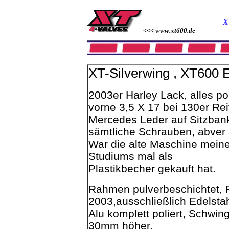
X
<<< www.xt600.de
XT-Silverwing , XT600 
2003er Harley Lack, alles pol
vorne 3,5 X 17 bei 130er Rei
Mercedes Leder auf Sitzbank
sämtliche Schrauben, abver a
War die alte Maschine meine
Studiums mal als
Plastikbecher gekauft hat.
Rahmen pulverbeschichtet, F
2003,ausschließlich Edelsta
Alu komplett poliert, Schwi
30mm höher,