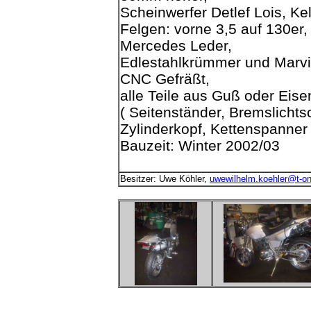
Scheinwerfer Detlef Lois, Ke
Felgen: vorne 3,5 auf 130er,
Mercedes Leder,
Edlestahlkrümmer und Marvin
CNC Gefräßt,
alle Teile aus Guß oder Eise
( Seitenständer, Bremslichtsc
Zylinderkopf, Kettenspanner 
Bauzeit: Winter 2002/03
Besitzer: Uwe Köhler,
uwewilhelm.koehler@t-on