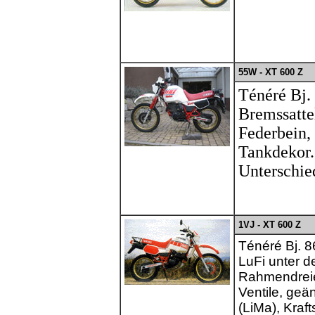
55W - XT 600 Z
Ténéré Bj.
Bremssatte
Federbein,
Tankdekor.
Unterschie
1VJ - XT 600 Z
Ténéré Bj. 86
LuFi unter d
Rahmendreie
Ventile, geä
(LiMa), Kraf