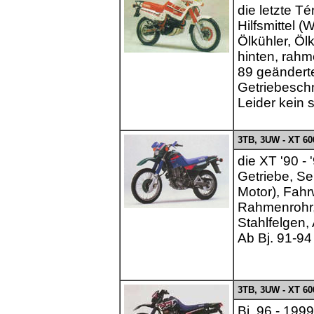
die letzte T
Hilfsmittel 
Ölkühler, Ö
hinten, rahm
89 geändert
Getriebesch
Leider kein 
3TB, 3UW - XT 60
die XT '90 - 
Getriebe, Se
Motor), Fahr
Rahmenrohr,
Stahlfelgen,
Ab Bj. 91-94
3TB, 3UW - XT 60
Bj. 96 - 199