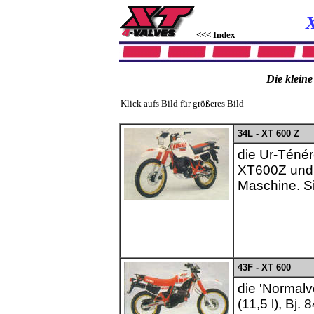
<<< Index
Die klein
Klick aufs Bild für größeres Bild
34L - XT 600 Z
die Ur-Ténér
XT600Z und 
Maschine. Si
43F - XT 600
die 'Normalv
(11,5 l), Bj. 