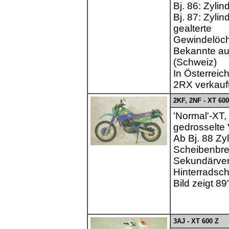
Bj. 86: Zyli
Bj. 87: Zyli
gealterte
Gewindelöche
Bekannte a
(Schweiz)
In Österreic
2RX verkauf
2KF, 2NF - XT 600
'Normal'-XT, 
gedrosselte 
Ab Bj. 88 Zy
Scheibenbre
Sekundärver
Hinterradsch
Bild zeigt 89
3AJ - XT 600 Z