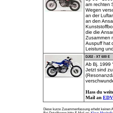
am rechten S
Wegen versch
an der Lufta
an den Ansa
Kunststoffb
die die Ansa
Zusammen mi
Auspuff hat 
Leistung un
DJ02 - XT 600 E
Ab Bj. 1999 
Jetzt sind z
(Resonanzdä
verschwunden
Hass du weite
Mail an
EDVS
Diese kurze Zusammenfassung erhebt keinen An
Bei Detailfragen bitte E-Mail an:
Klaus Mechelk