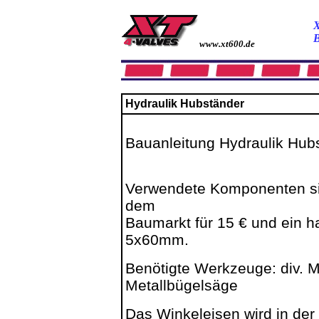
X
B
www.xt600.de
Hydraulik Hubständer
Bauanleitung Hydraulik Hubs
Verwendete Komponenten si
dem
Baumarkt für 15 € und ein h
5x60mm.
Benötigte Werkzeuge: div. M
Metallbügelsäge
Das Winkeleisen wird in de