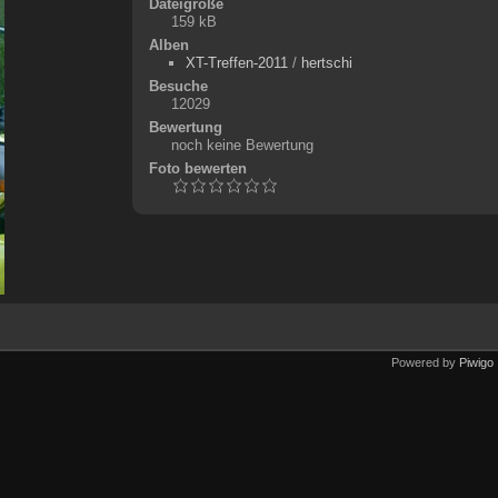
Dateigröße
159 kB
Alben
XT-Treffen-2011
/
hertschi
Besuche
12029
Bewertung
noch keine Bewertung
Foto bewerten
Powered by
Piwigo