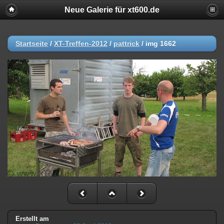
Neue Galerie für xt600.de
Startseite
/
XT-Treffen-2012
/
pattrick
/
img 1662
Erstellt am