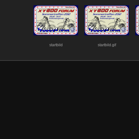
startbild
startbild.gif