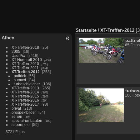
Startseite
/
XT-Treffen-2012
3
Alben
pattric
65 Fotos
XT-Treffen-2018
25
2005
18
UserPix
2419
XT-Nordtreff-2010
398
XT-Treffen-2010
793
XT-Treffen-2011
394
XT-Treffen-2012
258
pattrick
65
sumoxt
84
turboschleicher
106
XT-Treffen-2013
265
turbos
XT-Treffen-2014
369
106 Foto
XT-Treffen-2015
110
XT-Treffen-2016
19
XT-Treffen-2017
98
privat
213
prospektbilder
54
serien
40
spezial-umbauten
189
supermoto
59
5721 Fotos