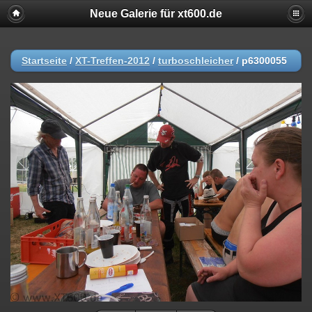
Neue Galerie für xt600.de
Startseite
/
XT-Treffen-2012
/
turboschleicher
/
p6300055