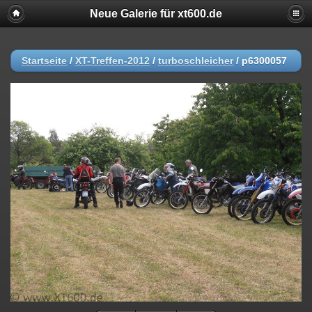
Neue Galerie für xt600.de
Startseite
/
XT-Treffen-2012
/
turboschleicher
/
p6300057