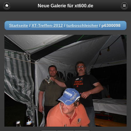
Neue Galerie für xt600.de
Startseite
/
XT-Treffen-2012
/
turboschleicher
/
p6300098