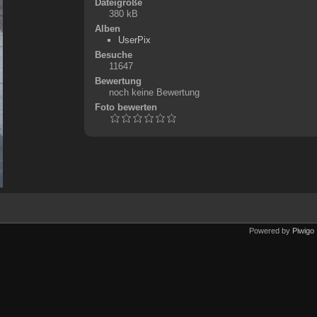
Dateigröße
380 kB
Alben
UserPix
Besuche
11647
Bewertung
noch keine Bewertung
Foto bewerten
Powered by
Piwigo