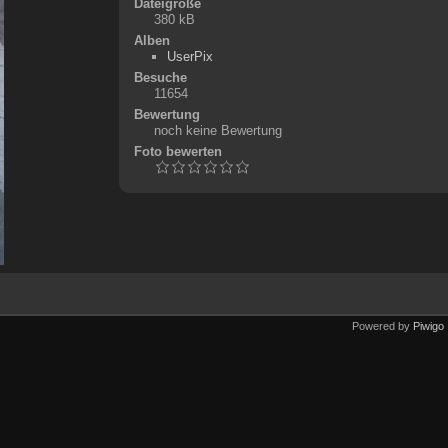
Dateigröße
380 kB
Alben
UserPix
Besuche
11654
Bewertung
noch keine Bewertung
Foto bewerten
Powered by
Piwigo