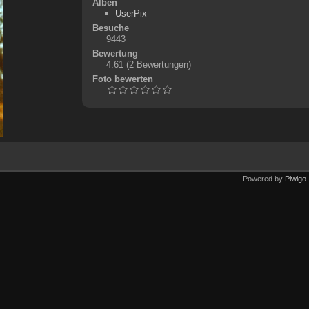
Alben
UserPix
Besuche
9443
Bewertung
4.61
(2 Bewertungen)
Foto bewerten
Powered by
Piwigo