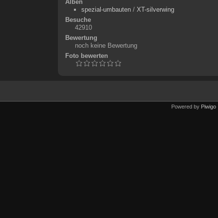
Alben
spezial-umbauten
/
XT-silverwing
Besuche
42910
Bewertung
noch keine Bewertung
Foto bewerten
Powered by
Piwigo