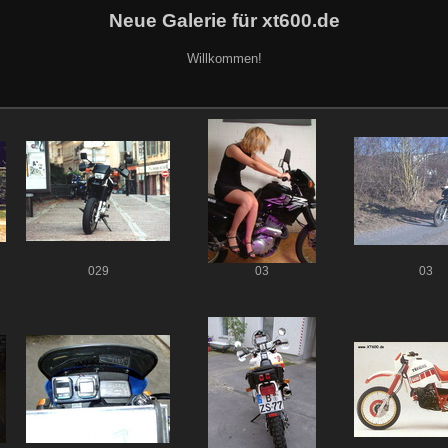
Neue Galerie für xt600.de
Willkommen!
029
03
03