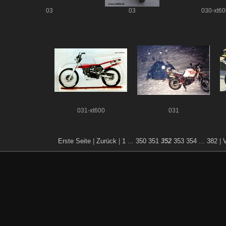
03
03
030-xt60
031-xt600
031
Erste Seite
|
Zurück
|
1
...
350
351
352
353
354
...
382
|