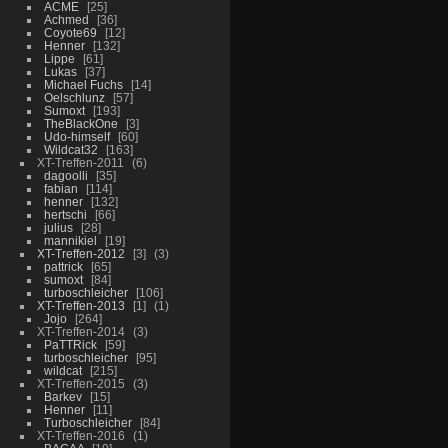
ACME
25
Achmed
36
Coyote69
12
Henner
132
Lippe
61
Lukas
37
Michael Fuchs
14
Oelschlunz
57
Sumoxt
193
TheBlackOne
3
Udo-himself
60
Wildcat32
163
XT-Treffen-2011
6
dagoolli
35
fabian
114
henner
132
hertschi
66
julius
28
mannikiel
19
XT-Treffen-2012
3
3
pattrick
65
sumoxt
84
turboschleicher
106
XT-Treffen-2013
1
1
Jojo
264
XT-Treffen-2014
3
PaTTRick
59
turboschleicher
95
wildcat
215
XT-Treffen-2015
3
Barkev
15
Henner
11
Turboschleicher
84
XT-Treffen-2016
1