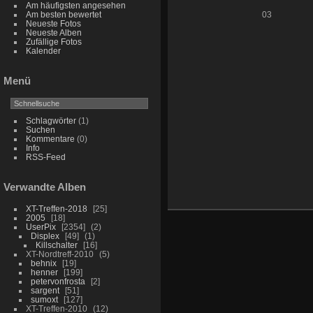
Am häufigsten angesehen
Am besten bewertet
03
Neueste Fotos
Neueste Alben
Zufällige Fotos
Kalender
Menü
Schlagwörter
(1)
Suchen
Kommentare
(0)
Info
RSS-Feed
Verwandte Alben
XT-Treffen-2018
25
2005
18
UserPix
2354
2
Displex
49
1
Killschalter
16
XT-Nordtreff-2010
5
behnix
19
henner
199
petervonfrosta
2
sargent
51
sumoxt
127
XT-Treffen-2010
12