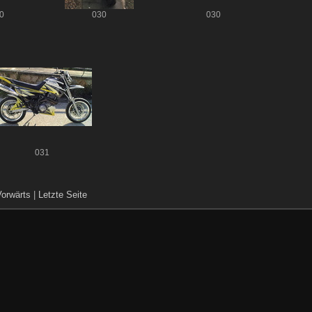
0
030
030
031
Vorwärts
|
Letzte Seite