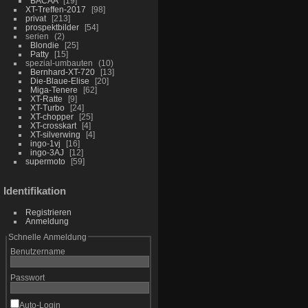
BACAA
19
XT-Treffen-2017
98
privat
213
prospektbilder
54
serien
2
Blondie
25
Patty
15
spezial-umbauten
10
Bernhard-XT-720
13
Die-Blaue-Elise
20
Miga-Tenere
62
XT-Ratte
9
XT-Turbo
24
XT-chopper
25
XT-crosskart
4
XT-silverwing
4
ingo-1vj
16
ingo-3AJ
12
supermoto
59
Identifikation
Registrieren
Anmeldung
Schnelle Anmeldung
Benutzername
Passwort
Auto-Login