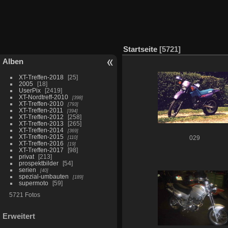
Startseite
5721
Alben
XT-Treffen-2018
25
2005
18
UserPix
2419
XT-Nordtreff-2010
398
XT-Treffen-2010
793
XT-Treffen-2011
394
XT-Treffen-2012
258
XT-Treffen-2013
265
XT-Treffen-2014
369
XT-Treffen-2015
110
029
XT-Treffen-2016
19
XT-Treffen-2017
98
privat
213
prospektbilder
54
serien
40
spezial-umbauten
189
supermoto
59
5721 Fotos
Erweitert