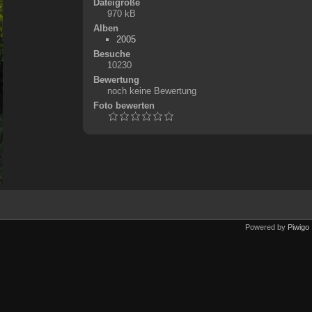
Dateigröße
970 kB
Alben
2005
Besuche
10230
Bewertung
noch keine Bewertung
Foto bewerten
Powered by
Piwigo