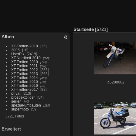
Startseite
5721
Alben
XT-Treffen-2018
25
2005
18
UserPix
2419
XT-Nordtreff-2010
398
XT-Treffen-2010
793
XT-Treffen-2011
394
XT-Treffen-2012
258
XT-Treffen-2013
265
XT-Treffen-2014
369
XT-Treffen-2015
110
p6280002
XT-Treffen-2016
19
XT-Treffen-2017
98
privat
213
prospektbilder
54
serien
40
spezial-umbauten
189
supermoto
59
5721 Fotos
Erweitert