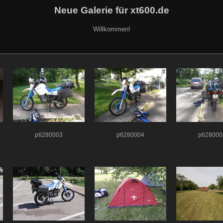
Neue Galerie für xt600.de
Willkommen!
p6280003
p6280004
p628000