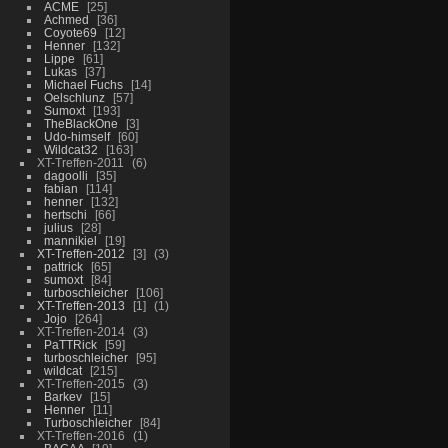
ACME
25
Achmed
36
Coyote69
12
Henner
132
Lippe
61
Lukas
37
Michael Fuchs
14
Oelschlunz
57
Sumoxt
193
TheBlackOne
3
Udo-himself
60
Wildcat32
163
XT-Treffen-2011
6
dagoolli
35
fabian
114
henner
132
hertschi
66
julius
28
mannikiel
19
XT-Treffen-2012
3
3
pattrick
65
sumoxt
84
turboschleicher
106
XT-Treffen-2013
1
1
Jojo
264
XT-Treffen-2014
3
PaTTRick
59
turboschleicher
95
wildcat
215
XT-Treffen-2015
3
Barkev
15
Henner
11
Turboschleicher
84
XT-Treffen-2016
1