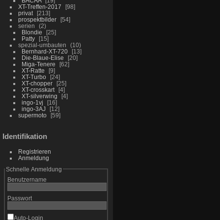
BACAA
19
XT-Treffen-2017
98
privat
213
prospektbilder
54
serien
2
Blondie
25
Patty
15
spezial-umbauten
10
Bernhard-XT-720
13
Die-Blaue-Elise
20
Miga-Tenere
62
XT-Ratte
9
XT-Turbo
24
XT-chopper
25
XT-crosskart
4
XT-silverwing
4
ingo-1vj
16
ingo-3AJ
12
supermoto
59
Identifikation
Registrieren
Anmeldung
Schnelle Anmeldung
Benutzername
Passwort
Auto-Login