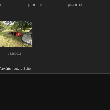
1
p6280012
p6280013
p6280016
Vorwärts
|
Letzte Seite