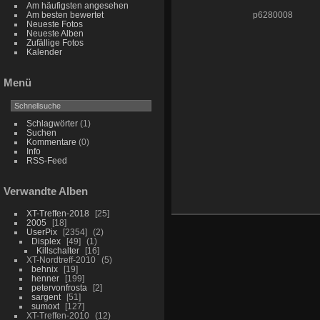
Am häufigsten angesehen
Am besten bewertet
p6280008
Neueste Fotos
Neueste Alben
Zufällige Fotos
Kalender
Menü
Schlagwörter
(1)
Suchen
Kommentare
(0)
Info
RSS-Feed
Verwandte Alben
XT-Treffen-2018
25
2005
18
UserPix
2354
2
Displex
49
1
Killschalter
16
XT-Nordtreff-2010
5
behnix
19
henner
199
petervonfrosta
2
sargent
51
sumoxt
127
XT-Treffen-2010
12